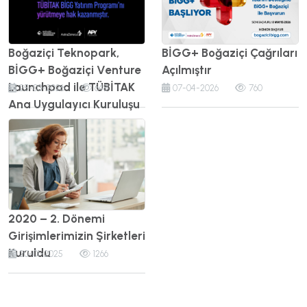
Boğaziçi Teknopark,
BİGG+ Boğaziçi Çağrıları
BİGG+ Boğaziçi Venture
Açılmıştır
Launchpad ile TÜBİTAK
25-03-2026
648
07-04-2026
760
Ana Uygulayıcı Kuruluşu
2020 – 2. Dönemi
Girişimlerimizin Şirketleri
Kuruldu
20-01-2025
1266