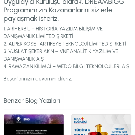
Uygulayıcı Kuruluşu olarak, DREAMBİGG
Programımızın Kazananlarını sizlerle
paylaşmak isteriz.
1. ARİF ERBİL – HİSTORİA YAZILIM BİLİŞİM VE
DANIŞMANLIK LİMİTED ŞİRKETİ
2. ALPER KÖSE- ARTIFEYE TEKNOLOJİ LİMİTED ŞİRKETİ
3. VUSLAT ŞEKER AKIN – VNF ANALİTİK YAZILIM VE
DANIŞMANLIK A.Ş
4. RAMAZAN KİLİMCİ – WEDO BİLGİ TEKNOLOJİLERİ A.Ş.
Başarılarınızın devamını dileriz.
Benzer Blog Yazıları